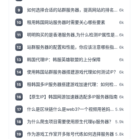
如何选择合适的站群服务器，提高网站的排名和流量
6k
9
租用韩国网站服务器时需要关心哪些要素
6k
10
明明购买的是香港服务器,为什么检测IP属性是归美国?「视频+文案」
6k
11
站群服务器的配置和性能，你应该注意哪些指标和参数？
6k
12
韩国代理IP：韩服英雄联盟的上分保障
6k
13
使用韩国站群服务器搭建游戏代理如何测试IP？
6k
14
租韩国多IP服务器搭建游戏加速代理：如何检测IP地址是否为本地IP
6k
15
【原生IP】韩国网游加速器选配多IP服务器指南
6k
16
什么是区块链什么是web3?一个视频用爸妈都能听得懂的话说清楚,撸空投入门视频!
5.9k
17
为什么爬虫项目需要使用原生代理ip服务器？
5.9k
18
作为游戏工作室开多账号代练如何选择服务器
5.8k
19