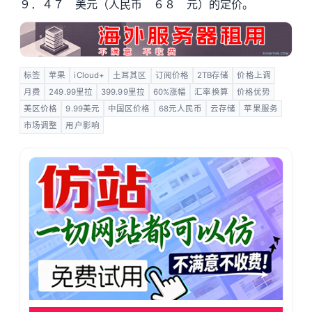
９．４７ 美元（人民币 ６８ 元）的定价。
标签
苹果
iCloud+
土耳其区
订阅价格
2TB存储
价格上调
月费
249.99里拉
399.99里拉
60%涨幅
汇率换算
价格优势
美区价格
9.99美元
中国区价格
68元人民币
云存储
苹果服务
市场调整
用户影响