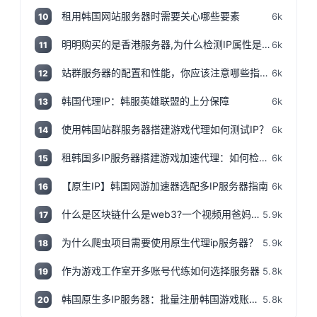
租用韩国网站服务器时需要关心哪些要素
6k
10
明明购买的是香港服务器,为什么检测IP属性是归美国?「视频+文案」
6k
11
站群服务器的配置和性能，你应该注意哪些指标和参数？
6k
12
韩国代理IP：韩服英雄联盟的上分保障
6k
13
使用韩国站群服务器搭建游戏代理如何测试IP？
6k
14
租韩国多IP服务器搭建游戏加速代理：如何检测IP地址是否为本地IP
6k
15
【原生IP】韩国网游加速器选配多IP服务器指南
6k
16
什么是区块链什么是web3?一个视频用爸妈都能听得懂的话说清楚,撸空投入门视频!
5.9k
17
为什么爬虫项目需要使用原生代理ip服务器？
5.9k
18
作为游戏工作室开多账号代练如何选择服务器
5.8k
19
韩国原生多IP服务器：批量注册韩国游戏账号神器
5.8k
20