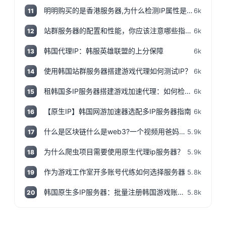
明明购买的是香港服务器,为什么检测IP属性是归美国?「视频+文案」
6k
11
站群服务器的配置和性能，你应该注意哪些指标和参数？
6k
12
韩国代理IP：韩服英雄联盟的上分保障
6k
13
使用韩国站群服务器搭建游戏代理如何测试IP？
6k
14
租韩国多IP服务器搭建游戏加速代理：如何检测IP地址是否为本地IP
6k
15
【原生IP】韩国网游加速器选配多IP服务器指南
6k
16
什么是区块链什么是web3?一个视频用爸妈都能听得懂的话说清楚,撸空投入门视频!
5.9k
17
为什么爬虫项目需要使用原生代理ip服务器？
5.9k
18
作为游戏工作室开多账号代练如何选择服务器
5.8k
19
韩国原生多IP服务器：批量注册韩国游戏账号神器
5.8k
20