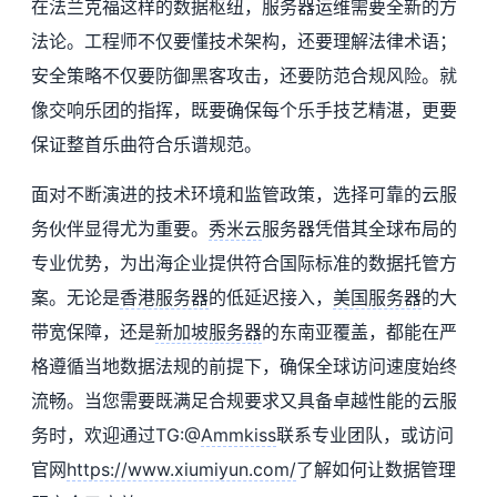
在法兰克福这样的数据枢纽，服务器运维需要全新的方
法论。工程师不仅要懂技术架构，还要理解法律术语；
安全策略不仅要防御黑客攻击，还要防范合规风险。就
像交响乐团的指挥，既要确保每个乐手技艺精湛，更要
保证整首乐曲符合乐谱规范。
面对不断演进的技术环境和监管政策，选择可靠的云服
务伙伴显得尤为重要。
秀米云
服务器凭借其全球布局的
专业优势，为出海企业提供符合国际标准的数据托管方
案。无论是
香港服务器
的低延迟接入，
美国服务器
的大
带宽保障，还是
新加坡服务器
的东南亚覆盖，都能在严
格遵循当地数据法规的前提下，确保全球访问速度始终
流畅。当您需要既满足合规要求又具备卓越性能的云服
务时，欢迎通过TG:@
Ammkiss
联系专业团队，或访问
官网
https://www.xiumiyun.com/
了解如何让数据管理