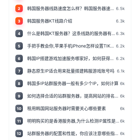
韩国服务器线路速度怎么样？韩国服务器速度测评
6.5k
2
韩国服务器KT线路介绍
6.3k
3
什么是韩国KT服务器？这条线路的服务器有哪些特点？
6.3k
4
手把手教会你,苹果手机iPhone怎样设置TIKTOK文的运营环境，手把手教你怎样运营海外抖音 服务器购买
6.2k
5
韩国IP搭建游戏加速服务哪家好，如何获得韩国IP
6.2k
6
静态原生IP适合用来批量搭建韩服游戏账号吗
6.1k
7
韩国多IP站群服务器一般有多少个IP，如何计算
6k
8
如何选择合适的站群服务器，提高网站的排名和流量
6k
9
租用韩国网站服务器时需要关心哪些要素
6k
10
明明购买的是香港服务器,为什么检测IP属性是归美国?「视频+文案」
6k
11
站群服务器的配置和性能，你应该注意哪些指标和参数？
6k
12