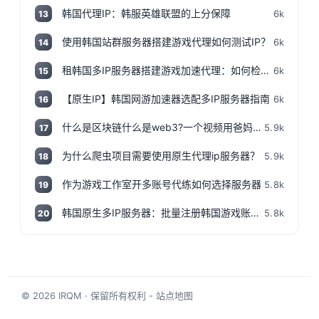
韩国代理IP：韩服英雄联盟的上分保障
6k
13
使用韩国站群服务器搭建游戏代理如何测试IP？
6k
14
租韩国多IP服务器搭建游戏加速代理：如何检测IP地址是否为本地IP
6k
15
【原生IP】韩国网游加速器选配多IP服务器指南
6k
16
什么是区块链什么是web3?一个视频用爸妈都能听得懂的话说清楚,撸空投入门视频!
5.9k
17
为什么爬虫项目需要使用原生代理ip服务器？
5.9k
18
作为游戏工作室开多账号代练如何选择服务器
5.8k
19
韩国原生多IP服务器：批量注册韩国游戏账号神器
5.8k
20
© 2026
IRQM
· 保留所有权利 -
站点地图