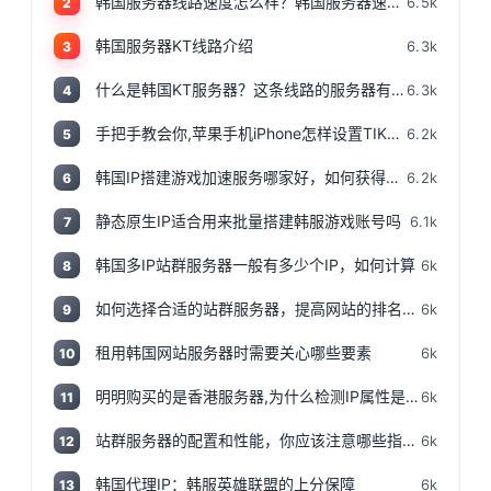
韩国服务器线路速度怎么样？韩国服务器速度测评
6.5k
2
韩国服务器KT线路介绍
6.3k
3
什么是韩国KT服务器？这条线路的服务器有哪些特点？
6.3k
4
手把手教会你,苹果手机iPhone怎样设置TIKTOK文的运营环境，手把手教你怎样运营海外抖音 服务器购买
6.2k
5
韩国IP搭建游戏加速服务哪家好，如何获得韩国IP
6.2k
6
静态原生IP适合用来批量搭建韩服游戏账号吗
6.1k
7
韩国多IP站群服务器一般有多少个IP，如何计算
6k
8
如何选择合适的站群服务器，提高网站的排名和流量
6k
9
租用韩国网站服务器时需要关心哪些要素
6k
10
明明购买的是香港服务器,为什么检测IP属性是归美国?「视频+文案」
6k
11
站群服务器的配置和性能，你应该注意哪些指标和参数？
6k
12
韩国代理IP：韩服英雄联盟的上分保障
6k
13