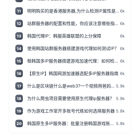
明明购买的是香港服务器,为什么检测IP属性是归美国?「视频+文案」
6k
11
站群服务器的配置和性能，你应该注意哪些指标和参数？
6k
12
韩国代理IP：韩服英雄联盟的上分保障
6k
13
使用韩国站群服务器搭建游戏代理如何测试IP？
6k
14
租韩国多IP服务器搭建游戏加速代理：如何检测IP地址是否为本地IP
6k
15
【原生IP】韩国网游加速器选配多IP服务器指南
6k
16
什么是区块链什么是web3?一个视频用爸妈都能听得懂的话说清楚,撸空投入门视频!
5.9k
17
为什么爬虫项目需要使用原生代理ip服务器？
5.9k
18
作为游戏工作室开多账号代练如何选择服务器
5.8k
19
韩国原生多IP服务器：批量注册韩国游戏账号神器
5.8k
20