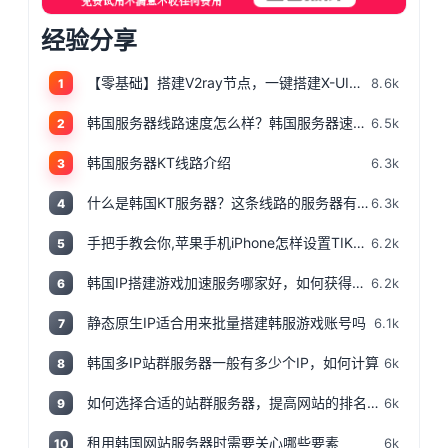
经验分享
【零基础】搭建V2ray节点，一键搭建X-UI面板，目前最简单、最安全、最稳定的专属节点搭建方法，晚高峰高速稳定，4K秒开的科学上网
8.6k
1
韩国服务器线路速度怎么样？韩国服务器速度测评
6.5k
2
韩国服务器KT线路介绍
6.3k
3
什么是韩国KT服务器？这条线路的服务器有哪些特点？
6.3k
4
手把手教会你,苹果手机iPhone怎样设置TIKTOK文的运营环境，手把手教你怎样运营海外抖音 服务器购买
6.2k
5
韩国IP搭建游戏加速服务哪家好，如何获得韩国IP
6.2k
6
静态原生IP适合用来批量搭建韩服游戏账号吗
6.1k
7
韩国多IP站群服务器一般有多少个IP，如何计算
6k
8
如何选择合适的站群服务器，提高网站的排名和流量
6k
9
租用韩国网站服务器时需要关心哪些要素
6k
10