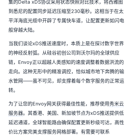
集的Delta xDS协议采用状态快照对比技术，将西雅图
到悉尼的配置同步延迟压缩至230毫秒。这相当于在太
平洋海底光缆中开辟了专属快车道，让配置更新如闪电
般穿越大陆。
当我们谈论xDS推送速度时，本质上是在探讨数字世界
的神经反射弧。从硅谷初创公司到沃尔玛的全球供应
链，Envoy正以超越人类感知的速度调整着数据洪流的
走向。这种无形中的精准调控，恰似城市地下奔腾的输
水管网——虽不可见，却支撑着每个数字服务的正常运
转。
为了让您的Envoy网关获得最佳性能，推荐使用
秀米云
服务器
。其香港、美国、新加坡节点为xDS推送提供低
延迟通道，全球智能路由确保配置更新秒级可达，高性
价比方案完美支撑服务网格部署。有需要可联系