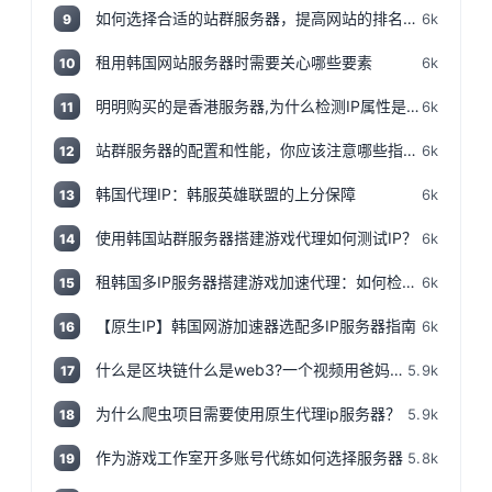
如何选择合适的站群服务器，提高网站的排名和流量
6k
9
租用韩国网站服务器时需要关心哪些要素
6k
10
明明购买的是香港服务器,为什么检测IP属性是归美国?「视频+文案」
6k
11
站群服务器的配置和性能，你应该注意哪些指标和参数？
6k
12
韩国代理IP：韩服英雄联盟的上分保障
6k
13
使用韩国站群服务器搭建游戏代理如何测试IP？
6k
14
租韩国多IP服务器搭建游戏加速代理：如何检测IP地址是否为本地IP
6k
15
【原生IP】韩国网游加速器选配多IP服务器指南
6k
16
什么是区块链什么是web3?一个视频用爸妈都能听得懂的话说清楚,撸空投入门视频!
5.9k
17
为什么爬虫项目需要使用原生代理ip服务器？
5.9k
18
作为游戏工作室开多账号代练如何选择服务器
5.8k
19