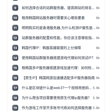
如何选择合适的站群服务器，提高网站的排名和流量
6k
9
租用韩国网站服务器时需要关心哪些要素
6k
10
明明购买的是香港服务器,为什么检测IP属性是归美国?「视频+文案」
6k
11
站群服务器的配置和性能，你应该注意哪些指标和参数？
6k
12
韩国代理IP：韩服英雄联盟的上分保障
6k
13
使用韩国站群服务器搭建游戏代理如何测试IP？
6k
14
租韩国多IP服务器搭建游戏加速代理：如何检测IP地址是否为本地IP
6k
15
【原生IP】韩国网游加速器选配多IP服务器指南
6k
16
什么是区块链什么是web3?一个视频用爸妈都能听得懂的话说清楚,撸空投入门视频!
5.9k
17
为什么爬虫项目需要使用原生代理ip服务器？
5.9k
18
作为游戏工作室开多账号代练如何选择服务器
5.8k
19