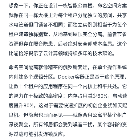
想象一下，你正在设计一栋智能公寓楼。命名空间方案
就像在同一栋大楼里为每个租户分配独立的房间，共享
水电管道但门锁各不相同；而独立实例则相当于为每个
租户建造独栋别墅，从地基到屋顶完全分离。前者节省
资源但存在隔音隐患，后者绝对安全却成本高昂。这个
比喻恰好揭示了云计算领域持续多年的技术辩论。
命名空间隔离就像精密的俄罗斯套娃，在单个操作系统
内创建多个逻辑分区。Docker容器正是基于这个原理，
让数十个租户的应用程序在同一个内核上和平共处。它
的魅力在于极致的高密度：内存占用减少60%，启动速
度提升80%，这对于需要快速扩展的初创企业犹如天赐
良机。但隐患也显而易见——就像合租公寓里某个租户
深夜聚会，所有邻居都会受到噪音干扰，某个容器的资
源过载可能引发连锁反应。