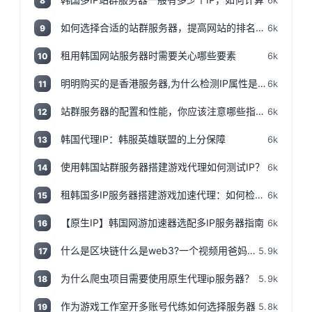
6k
8
如何选择合适的站群服务器，提高网站的排名和流量
6k
9
租用韩国网站服务器时需要关心哪些要素
6k
10
明明购买的是香港服务器,为什么检测IP属性是归美国?「视频+文案」
6k
11
站群服务器的配置和性能，你应该注意哪些指标和参数？
6k
12
韩国代理IP：韩服英雄联盟的上分保障
6k
13
使用韩国站群服务器搭建游戏代理如何测试IP？
6k
14
租韩国多IP服务器搭建游戏加速代理：如何检测IP地址是否为本地IP
6k
15
【原生IP】韩国网游加速器选配多IP服务器指南
6k
16
什么是区块链什么是web3?一个视频用爸妈都能听得懂的话说清楚,撸空投入门视频!
5.9k
17
为什么爬虫项目需要使用原生代理ip服务器？
5.9k
18
作为游戏工作室开多账号代练如何选择服务器
5.8k
19