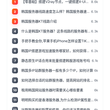
【零基础】搭建V2ray节点，一键搭建X-UI面板，目前最简单、最安全、最稳定的专属节点搭建方法，晚高峰高速稳定，4K秒开的科学上网
8.6k
1
韩国服务器线路速度怎么样？韩国服务器速度测评
6.5k
2
韩国服务器KT线路介绍
6.3k
3
什么是韩国KT服务器？这条线路的服务器有哪些特点？
6.3k
4
手把手教会你,苹果手机iPhone怎样设置TIKTOK文的运营环境，手把手教你怎样运营海外抖音 服务器购买
6.2k
5
韩国IP搭建游戏加速服务哪家好，如何获得韩国IP
6.2k
6
静态原生IP适合用来批量搭建韩服游戏账号吗
6.1k
7
韩国多IP站群服务器一般有多少个IP，如何计算
6k
8
如何选择合适的站群服务器，提高网站的排名和流量
6k
9
租用韩国网站服务器时需要关心哪些要素
6k
10
明明购买的是香港服务器,为什么检测IP属性是归美国?「视频+文案」
6k
11
站群服务器的配置和性能，你应该注意哪些指标和参数？
6k
12