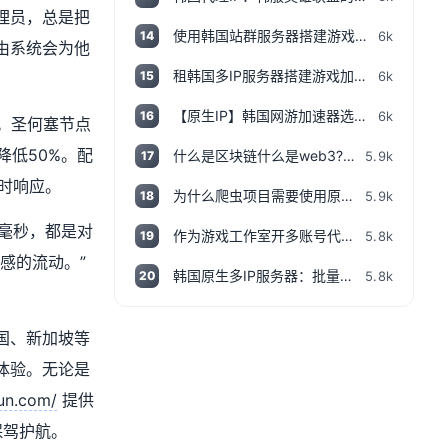
理员，总是把
使用韩国站群服务器搭建游戏代理如何测试IP？
6k
14
由系统会为他
租韩国多IP服务器搭建游戏加速代理：如何检测IP地址是否为本地IP
6k
15
【原生IP】韩国网游加速器选配多IP服务器指南
6k
16
求。圣何塞节点
降低50%。配
什么是区块链什么是web3?一个视频用爸妈都能听得懂的话说清楚,撸空投入门视频!
5.9k
17
时响应。
为什么爬虫项目需要使用原生代理ip服务器？
5.9k
18
的毫秒，都是对
作为游戏工作室开多账号代练如何选择服务器
5.8k
19
感的流动。”
韩国原生多IP服务器：批量注册韩国游戏账号神器
5.8k
20
国、新加坡等
体验。无论是
un.com/
提供
保驾护航。