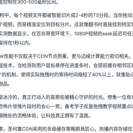
控制在300-500毫秒区间。
架构中，每个视频文件都被智能切片成2-4秒的TS分段。当你拖
个视频，而是精准定位到目标分片。这就像翻书时直接找到特定
测数据显示，在百兆带宽环境下，1080P视频的seek延迟可低至
保持在1秒以内。
eek性能不仅取决于CDN节点质量，更与边缘计算能力密切相关
载技术，当检测到用户鼠标悬停在进度条时，会提前缓存相邻区
缪”的机制，使得实际拖拽时的等待时间缩短了40%以上，就像贴
物品。
是冰冷的，真正打动人的是那些被精心守护的时光。想象一位母
恐怖片惊悚片段时的会心一笑；备考学子反复拖拽教学视频重点
细微处的流畅体验，让科技真正拥有了温度。
察，圣何塞CDN采用的多级缓存策略颇具匠心。热播内容存储在