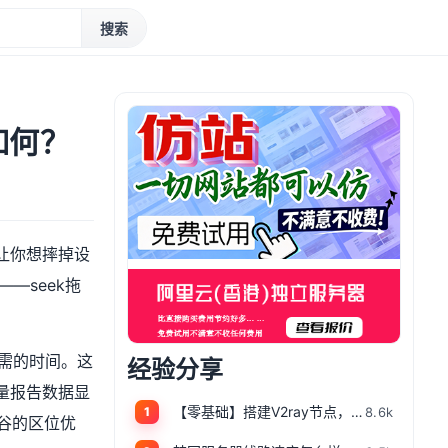
搜索
如何？
让你想摔掉设
—seek拖
所需的时间。这
经验分享
量报告数据显
【零基础】搭建V2ray节点，一键搭建X-UI面板，目前最简单、最安全、最稳定的专属节点搭建方法，晚高峰高速稳定，4K秒开的科学上网
8.6k
1
硅谷的区位优