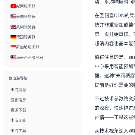
势，平均响应时间能
越南服务器
在圣何塞CDN的
美国服务器
统并非重新加载整
英国服务器
第一页开始重读。实
德国服务器
超清内容也基本能
新加坡服务器
值得注意的是，s
马来西亚服务器
中心采用智能预加
据。这种“未雨绸
出海导航
提前备好你需要的
出海资源
不过技术参数终究
促销信息
的深夜，快速拖过
资源下载
神情——正是这些
出海闲聊
从技术视角深入观
出海工具