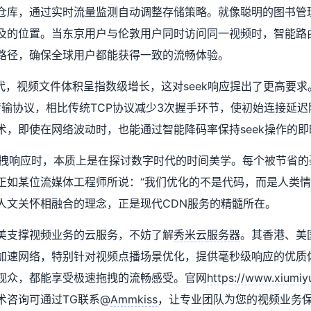
仓库，通过实时流量监测自动调整存储策略。就像聪明的图书管
及的位置。当东京用户与伦敦用户同时访问同一视频时，智能路
路径，确保全球用户都能获得一致的流畅体验。
时代，视频文件体积呈指数级增长，这对seek响应提出了更高要
传输协议，相比传统TCP协议减少3次握手环节，使初始连接延迟
术，即使在网络波动时，也能通过智能降码率保持seek操作的即
k拖拽响应时，本质上是在探讨数字时代的时间美学。每个被节省
正如某位流媒体工程师所说：“我们优化的不是代码，而是人类情
人文关怀相融合的理念，正是现代CDN服务的精髓所在。
美支撑视频业务的云服务，不妨了解
秀米云
服务器
。其香港、美
加速网络，特别针对视频点播场景优化，提供毫秒级响应的优质
观众，都能享受极速拖拽的流畅感受。官网
https://www.xiumiy
术咨询可通过TG联系@
Ammkiss
，让专业团队为您的视频业务