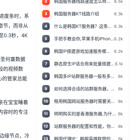
韩国服务器线路速度怎么样？韩国服务器速度测评
6.5k
2
韩国服务器KT线路介绍
6.3k
3
动进度条时，系
章节，而非从
什么是韩国KT服务器？这条线路的服务器有哪些特点？
6.3k
4
0.3秒，4K
手把手教会你,苹果手机iPhone怎样设置TIKTOK文的运营环境，手把手教你怎样运营海外抖音 服务器购买
6.2k
5
韩国IP搭建游戏加速服务哪家好，如何获得韩国IP
6.2k
6
。圣何塞数据
静态原生IP适合用来批量搭建韩服游戏账号吗
6.1k
7
段的视频数
韩国多IP站群服务器一般有多少个IP，如何计算
6k
8
心的管家总能
如何选择合适的站群服务器，提高网站的排名和流量
6k
9
租用韩国网站服务器时需要关心哪些要素
6k
10
亲在宝宝睡着
内容时的专注
明明购买的是香港服务器,为什么检测IP属性是归美国?「视频+文案」
6k
11
站群服务器的配置和性能，你应该注意哪些指标和参数？
6k
12
边缘节点，冷
韩国代理IP：韩服英雄联盟的上分保障
6k
13