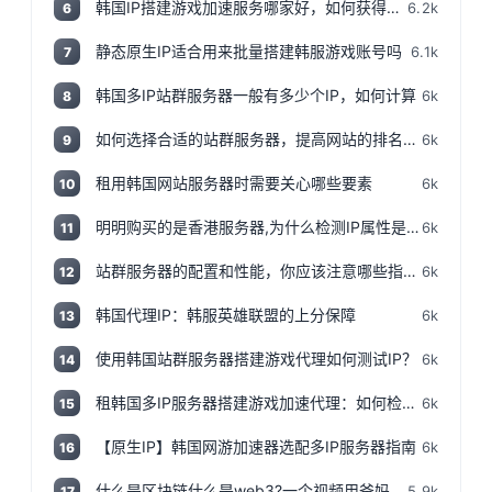
韩国IP搭建游戏加速服务哪家好，如何获得韩国IP
6.2k
6
静态原生IP适合用来批量搭建韩服游戏账号吗
6.1k
7
韩国多IP站群服务器一般有多少个IP，如何计算
6k
8
如何选择合适的站群服务器，提高网站的排名和流量
6k
9
租用韩国网站服务器时需要关心哪些要素
6k
10
明明购买的是香港服务器,为什么检测IP属性是归美国?「视频+文案」
6k
11
站群服务器的配置和性能，你应该注意哪些指标和参数？
6k
12
韩国代理IP：韩服英雄联盟的上分保障
6k
13
使用韩国站群服务器搭建游戏代理如何测试IP？
6k
14
租韩国多IP服务器搭建游戏加速代理：如何检测IP地址是否为本地IP
6k
15
【原生IP】韩国网游加速器选配多IP服务器指南
6k
16
什么是区块链什么是web3?一个视频用爸妈都能听得懂的话说清楚,撸空投入门视频!
5.9k
17