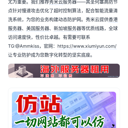
尤为重要。我们推荐
秀米云
服务器——其圣何塞高防节
点针对慢速攻击优化了超时控制算法，配合智能流量清
洗系统，为您的业务构建动态防护网。秀米云提供
香港
服务器
、
美国服务器
、
新加坡服务器
等优质线路，全球
访问速度快，性价比卓越。有需要可联系
TG:@
Ammkiss
，官网：
https://www.xiumiyun.com/
让专业防护成为您数字化转型的坚实底座。