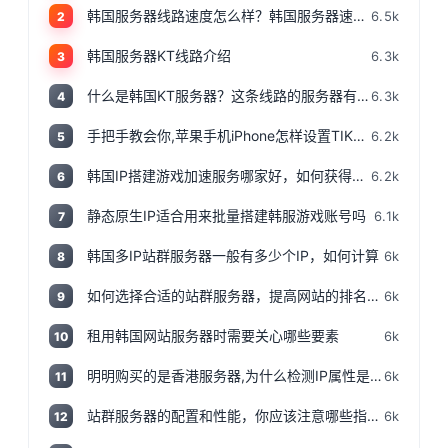
韩国服务器线路速度怎么样？韩国服务器速度测评
6.5k
2
韩国服务器KT线路介绍
6.3k
3
什么是韩国KT服务器？这条线路的服务器有哪些特点？
6.3k
4
手把手教会你,苹果手机iPhone怎样设置TIKTOK文的运营环境，手把手教你怎样运营海外抖音 服务器购买
6.2k
5
韩国IP搭建游戏加速服务哪家好，如何获得韩国IP
6.2k
6
静态原生IP适合用来批量搭建韩服游戏账号吗
6.1k
7
韩国多IP站群服务器一般有多少个IP，如何计算
6k
8
如何选择合适的站群服务器，提高网站的排名和流量
6k
9
租用韩国网站服务器时需要关心哪些要素
6k
10
明明购买的是香港服务器,为什么检测IP属性是归美国?「视频+文案」
6k
11
站群服务器的配置和性能，你应该注意哪些指标和参数？
6k
12