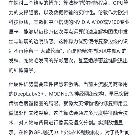
在探讨三个维度的博弈：算法模型的智能程度、GPU算
力的支撑强度，以及数据传输的实时性。伦敦作为欧洲
科技枢纽，其数据中心搭载的NVIDIA A100或V100专业
显卡，能够以每秒万亿次浮点运算的速度解构图像中发
丝与玻璃的透明质感。这种算力优势使得复杂边缘的识
别不再停留于“大致轮廓”，而是能精准捕捉风中飘动的
发梢、宠物毛发间的光影层次，甚至婚纱蕾丝缝隙透出
的细微背景。
但硬件优势需要软件智慧来激活。当前主流服务商采用
的DeepLabv3+、MODNet等神经网络架构，早已突破
传统色度键抠图的局限。就像大英博物馆的修复师用显
微镜处理文物裂痕，这些算法会通过多尺度特征融合技
术，对人物与背景进行像素级语义分割。实测数据显
示，在伦敦GPU服务器上处理4K视频素材，对于树叶间