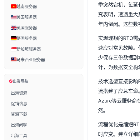
季突然宕机，每延
越南服务器
究表明，遭遇重大
美国服务器
年内倒闭。这些数
英国服务器
实现理想的RTO
德国服务器
速应对常见故障。但
新加坡服务器
少保存三份数据副
马来西亚服务器
计，为数据安全构
技术选型直接影响
出海导航
流搭建了应急车道
出海资源
Azure等云服
促销信息
然。
资源下载
流程优化是缩短R
出海闲聊
时应变。建立详细
出海工具