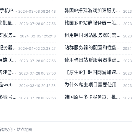
手把手教会你,苹果手机iPhone怎样设置TIKTOK文的运营环境，手把手教你怎样运营海外抖音 服务器购买
韩国IP搭建游戏加速服务哪家好，如何获得韩国IP
2024-03-08 08:24:48
2023
静态原生IP适合用来批量搭建韩服游戏账号吗
韩国多IP站群服务器一般有多少个IP，如何计算
2023-07-28 00:27:56
2023
如何选择合适的站群服务器，提高网站的排名和流量
租用韩国网站服务器时需要关心哪些要素
2024-02-02 12:52:18
2023
明明购买的是香港服务器,为什么检测IP属性是归美国?「视频+文案」
站群服务器的配置和性能，你应该注意哪些指标和参数？
2024-04-02 20:33:27
2024
韩国代理IP：韩服英雄联盟的上分保障
使用韩国站群服务器搭建游戏代理如何测试IP？
2023-07-28 00:27:56
2023
租韩国多IP服务器搭建游戏加速代理：如何检测IP地址是否为本地IP
【原生IP】韩国网游加速器选配多IP服务器指南
2023-07-28 00:27:56
2023
什么是区块链什么是web3?一个视频用爸妈都能听得懂的话说清楚,撸空投入门视频!
为什么爬虫项目需要使用原生代理ip服务器？
2024-03-10 20:12:23
2023
作为游戏工作室开多账号代练如何选择服务器
韩国原生多IP服务器：批量注册韩国游戏账号神器
2023-07-28 00:27:56
2023
所有权利 -
站点地图