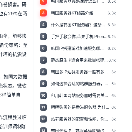
韩国服务器线路速度怎么样？韩国服务器速度测评
6.5k
2
商誉损害。研
韩国服务器KT线路介绍
6.3k
也有29%在两
3
什么是韩国KT服务器？这条线路的服务器有哪些特点？
6.3k
4
雨伞，能够快
手把手教会你,苹果手机iPhone怎样设置TIKTOK文的运营环境，手把手教你怎样运营海外抖音 服务器购买
6.2k
5
”备份策略：至
韩国IP搭建游戏加速服务哪家好，如何获得韩国IP
6.2k
6
针塔的抗震设
静态原生IP适合用来批量搭建韩服游戏账号吗
6.1k
7
韩国多IP站群服务器一般有多少个IP，如何计算
6k
8
复，如同为数据
如何选择合适的站群服务器，提高网站的排名和流量
6k
9
康状态。微软
那样简单自
租用韩国网站服务器时需要关心哪些要素
6k
10
明明购买的是香港服务器,为什么检测IP属性是归美国?「视频+文案」
6k
11
作流程胜过临
站群服务器的配置和性能，你应该注意哪些指标和参数？
6k
12
培训师调制咖
韩国代理IP：韩服英雄联盟的上分保障
6k
13