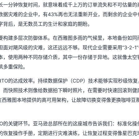
长一分钟恢复时间，就意味着成千上万的订单流失和不可估量的
数据灾难的企业中，有43%再也无法重新开业，而剩余的企业中
字背后，是无数员工的生计和家庭的期盼。
需要构建多层次防御体系。在西雅图多雨的气候里，本地备份如同
面对飓风级的灾难，这还远远不够。现代企业需要采用“3-2-1
本，使用两种不同存储介质，其中一份存储于异地。这就像太空
筑多重保险。
RTO的达成效率。持续数据保护（CDP）技术能够实现秒级恢
。而快照技术则像给数据拍下瞬时照片，在需要时快速回滚到健
务商在西雅图本地提供的高可用架构，让故障切换变得像更换咖啡豆
TO的关键环节。亚马逊总部所在的这座城市告诉我们：标准化操
的恢复操作手册，定期进行灾难演练，让恢复过程变得像星巴克