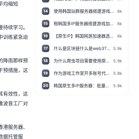
平均缩短
使用韩国站群服务器搭建游戏代理如何测试IP？
6k
14
租韩国多IP服务器搭建游戏加速代理：如何检测IP地址是否为本地IP
6k
15
要持续学习。
【原生IP】韩国网游加速器选配多IP服务器指南
6k
16
中训练紧急迫
什么是区块链什么是web3?一个视频用爸妈都能听得懂的话说清楚,撸空投入门视频!
5.9k
17
的降雨那样预
为什么爬虫项目需要使用原生代理ip服务器？
5.9k
18
干预措施，这
作为游戏工作室开多账号代练如何选择服务器
5.8k
19
韩国原生多IP服务器：批量注册韩国游戏账号神器
5.8k
20
其有效性，这
像波音工厂对
香港服务器
、
数据托管服