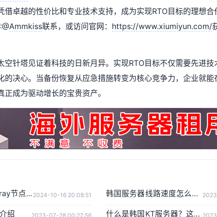
凭借卓越的性价比和专业技术支持，成为实现RTO目标的理想合
:@
Ammkiss
联系，或访问官网：
https://www.xiumiyun.com/
太空针塔见证着科技的日新月异。实现RTO目标不仅需要先进技
化的决心。当备份恢复从应急措施转变为核心竞争力，企业就能
真正成为驱动增长的宝贵资产。
【零基础】搭建V2ray节点，一键搭建X-UI面板，目前最简单、最安全、最稳定的专属节点搭建方法，晚高峰高速稳定，4K秒开的科学上网
韩国服务器线路速度怎么样？韩国服务器速度测评
2024-10-16 20:08:51
2023
路介绍
什么是韩国KT服务器？这条线路的服务器有哪些特点？
2023-07-28 00:27:56
2023