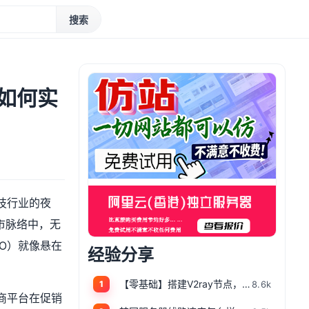
搜索
如何实
技行业的夜
市脉络中，无
O）就像悬在
经验分享
【零基础】搭建V2ray节点，一键搭建X-UI面板，目前最简单、最安全、最稳定的专属节点搭建方法，晚高峰高速稳定，4K秒开的科学上网
8.6k
1
商平台在促销