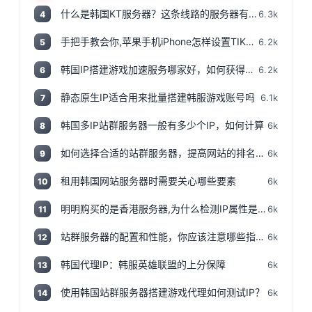
什么是韩国KT服务器？这条线路的服务器有哪些特点？
6.3k
4
手把手教会你,苹果手机iPhone怎样设置TIKTOK文的运营环境，手把手教你怎样运营海外抖音 服务器购买
6.2k
5
韩国IP搭建游戏加速服务哪家好，如何获得韩国IP
6.2k
6
静态原生IP适合用来批量搭建韩服游戏账号吗
6.1k
7
韩国多IP站群服务器一般有多少个IP，如何计算
6k
8
如何选择合适的站群服务器，提高网站的排名和流量
6k
9
租用韩国网站服务器时需要关心哪些要素
6k
10
明明购买的是香港服务器,为什么检测IP属性是归美国?「视频+文案」
6k
11
站群服务器的配置和性能，你应该注意哪些指标和参数？
6k
12
韩国代理IP：韩服英雄联盟的上分保障
6k
13
使用韩国站群服务器搭建游戏代理如何测试IP？
6k
14