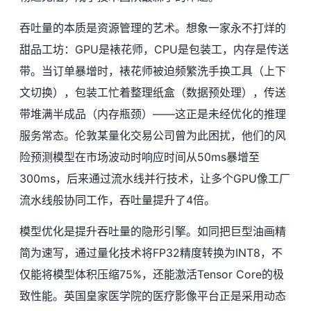
吞吐量的本质是资源管理的艺术。想象一家永不打烊的
甜品工坊：GPU是裱花师，CPU是包装工，内存是传送
带。当订单暴增时，裱花师被迫频繁洗手换工具（上下
文切换），包装工忙着整理纸盒（数据预处理），传送
带堆满半成品（内存瓶颈）——这正是未经优化的推理
服务常态。伦敦某量化交易公司曾为此困扰，他们的风
险预测模型在市场波动时响应时间从50ms暴增至
300ms，后来通过流水线并行技术，让多个GPU像工厂
流水线般协同工作，吞吐量提升了4倍。
模型优化是提升吞吐量的隐形引擎。如同把巨型油画精
简为速写，通过量化技术将FP32精度转换为INT8，不
仅能将模型体积压缩75%，还能激活Tensor Core的极
致性能。英国皇家医学院的医疗影像平台正是采用动态