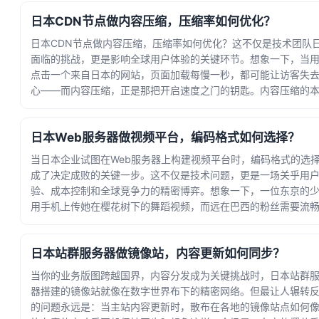
01:24:41
日本CDN节点做内容压缩，压缩率如何优化？
日本CDN节点做内容压缩，压缩率如何优化？这不仅是技术团队
面临的挑战，更是影响全球用户体验的关键环节。想象一下，当
点击一个来自日本的网站，页面加载每慢一秒，都可能让访客失
心——而内容压缩，正是那把开启速度之门的钥匙。内容压缩的
质，是通过算法消除数据中的冗余信息，让文... · 时间：2026-07-
08 11:58:29
日本Web服务器做视频平台，编码格式如何选择？
当日本企业试图在Web服务器上构建视频平台时，编码格式的选
成了决定成败的关键一步。这不仅是技术问题，更是一场关乎用
验、成本控制和全球竞争力的精密博弈。想象一下，一位东京的
用手机上传她在樱花树下的舞蹈视频，而远在巴西的粉丝需要流
看——这背后需要怎样的技术支撑？视频编... · 时间：2026-07-04
20:28:02
日本站群服务器做镜像站，内容更新如何同步？
当你的业务版图跨越国界，内容分发成为关键挑战时，日本站群
器搭建的镜像站就像在数字世界布下的精密网络。但最让人辗转
的问题永远是：当主站内容更新时，散布在各地的镜像站点如何