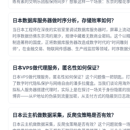
练有素的交响乐团般保持同步？想象这样一个场景：东京的樱花
销活动刚上线，大阪的镜像站却还在显示冬季... · 时间：2026-06-
30 19:59:16
日本数据库服务器做时序分析，存储效率如何？
当日本工程师在深夜的实验室里调试数据库服务器时，屏幕上流
时序数据仿佛东京湾的潮汐，规律中藏着无数商业密码。这个以
制造著称的国度，正将数据库服务器改造成数字时代的"时间雕刻
师"，在金融交易、物联网传感器、生产线监控等领域，时序数据
析能力直接决定着企业能否抓住转瞬即逝的商机... · 时间：2026-06-
28 08:04:22
日本VPS做代理服务，匿名性如何保证？
日本VPS做代理服务，匿名性如何保证？这个问题像一把钥匙，
了数字时代隐私保护与网络自由的潘多拉魔盒。当我们谈论用海
拟私人服务器搭建代理时，实际上是在探讨一场关于身份隐匿的
博弈——从IP地址的伪装到流量加密，从支付方式的隐蔽到日志
的严谨，每个环节都关乎着用户能否在浩... · 时间：2026-06-24
11:26:01
日本云主机做数据采集，反爬虫策略是否有效？
日本云主机做数据采集，反爬虫策略是否有效？这个问题就像一