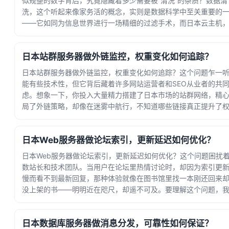
似规整的数字背后，究竟隐藏着多少需要被“清洗”的杂质？数据清
洗，这个听起来像家务活的概念，实则是数据科学中至关重要的
——它如同为信息世界进行一场精细的过滤手术，而日本云主机
是这场手术的高效操作台。数据清洗远不止是... · 时间：2026-08-
01 13:40:26
日本站群服务器做外链监控，权重变化如何追踪？
日本站群服务器做外链监控，权重变化如何追踪？这个问题乍一
能有些技术性，但它背后藏着许多网站运营者和SEO从业者的共
虑。想象一下，你投入大量精力搭建了日本市场的站群网络，精
局了外链策略，却像在迷雾中航行，不知道哪些链接真正提升了
重，哪些反而拖了后腿。外链监控和权重追踪... · 时间：2026-07-
28 19:29:14
日本Web服务器做论坛索引，更新延迟如何优化？
日本Web服务器做论坛索引，更新延迟如何优化？这个问题困扰
数站长和技术团队。当用户在论坛里热情讨论时，却因为索引更
慢而看不到最新回复，那种体验就像在图书馆里找一本刚还回来
没上架的书——明明近在咫尺，却遥不可及。要理解这个问题，
得先看看论坛索引的工作原理。想象一下，... · 时间：2026-07-24
12:33:18
日本数据库服务器做消息分发，可靠性如何保证？