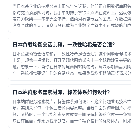
当日本某企业的技术总监山田先生告诉我，他们正在用数据库服
临时充当消息队列时，我手中的抹茶拿铁差点洒在键盘上。这就
寿司刀砍柴——不是完全不行，但绝对有更专业的工具。在数据
席卷全球的今天，消息队列已成为企业数字血管中不可或缺的组
分，而Kafka作为分布式消息系统的标杆... · 时间：2026-06-10
20:00:49
日本负载均衡会话亲和，一致性哈希是否合适？
日本负载均衡会话亲和，一致性哈希是否合适？这个问题看似技
十足，却像一把钥匙，打开了现代网络架构中一个既微妙又关键
题。想象一下，当你在日本的电商网站购物时，每次添加商品到
车，系统都需要记住你的会话状态；如果负载均衡器随意将请求
到不同服务器，购物车可能突然清空，用户体... · 时间：2026-06-
06 01:48:25
日本站群服务器素材库，标签体系如何设计？
日本站群服务器素材库，标签体系如何设计？这个问题看似技术
足，实则关乎每一个运营者的内容灵魂。当我们面对海量图片、
频、文档时，一个混乱的素材库就像一间没有标签的仓库——你
东西在里面，却永远找不到它。而一个精心设计的标签体系，则
给每份素材装上导航，让创作变得行云流水。标... · 时间：2026-06-