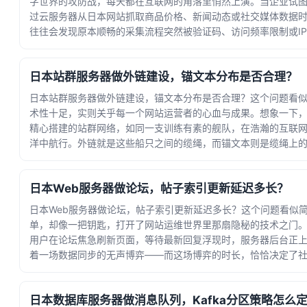
字世界的攻防战，每天都在互联网的角落里悄然上演。当企业试
过云服务器从日本网站抓取商品价格、新闻动态或社交媒体数据
往往会发现原本顺畅的采集流程突然被验证码、访问频率限制或I
禁打断。这不禁让人思考：在技术对抗不断... · 时间：2026-06-22
05:53:49
日本站群服务器做外链建设，锚文本分布是否合理？
日本站群服务器做外链建设，锚文本分布是否合理？这个问题看
术性十足，实则关乎每一个网站运营者的心血与成果。想象一下
精心搭建的站群网络，如同一支训练有素的舰队，在浩瀚的互联
洋中航行。外链就是这些船只之间的缆绳，而锚文本则是缆绳上
识——如果标识混乱不清，整支舰队可能迷失... · 时间：2026-06-
18 00:12:26
日本Web服务器做论坛，帖子索引更新延迟多长？
日本Web服务器做论坛，帖子索引更新延迟多长？这个问题看似
单，却像一把钥匙，打开了网站运维世界里那扇隐秘的技术之门
用户在论坛焦急刷新页面，等待最新回复浮现时，服务器后台正
着一场数据同步的无声博弈——而这场博弈的时长，恰恰决定了
互动的流畅体验。从技术架构来看，帖子索引... · 时间：2026-06-
14 20:27:32
日本数据库服务器做消息队列，Kafka分区策略怎么