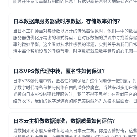
能否在任意节点获取相同的信息？数据更新是否会因地域延迟产生
空错乱”？从技术层面看，内容同步一致性的... · 时间：2026-08-09
04:42:04
日本数据库服务器做时序数据，存储效率如何？
当日本工程师面对每秒数以万计的传感器读数时，他们手中的数
服务器仿佛化身精密的和式算盘，在时序数据的洪流中寻找着存
率的微妙平衡。这个看似技术性极强的课题，实则关乎着我们日
活中每个智能设备的呼吸节奏。时序数据就像数字世界的心电图
共享单车的位置坐标、智能电表的能耗曲线、... · 时间：2026-08-
07 12:04:58
日本VPS做代理中转，匿名性如何保证？
日本VPS做代理中转，匿名性如何保证？这个问题像一把钥匙，
了数字时代隐私保护与网络自由的潘多拉魔盒。当越来越多用户
光投向日本VPS搭建代理服务时，我们不得不思考：在看似匿名
络外衣下，我们的数字足迹真的能完美隐藏吗？从技术层面看，
VPS作为代理中转确实具备独特优势。... · 时间：2026-08-03
13:13:44
日本云主机做数据清洗，数据质量如何评估？
当数据如潮水般从全球各地涌入日本云主机，你是否曾好奇，这