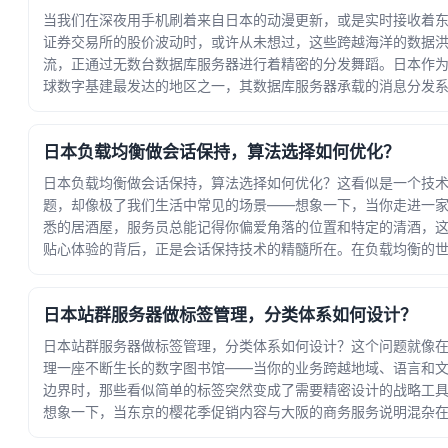
当我们在深夜用手机刷着来自日本的动漫更新，或是实时接收着
证券交易所的股价波动时，或许从未想过，这些跨越海洋的数据
流，正通过无数台数据库服务器进行着精密的分发舞蹈。日本作
球数字基建最发达的地区之一，其数据库服务器承载的消息分发
统，就像一座永不停歇的星际灯塔，在数据宇宙中... · 时间：2026-
07-20 16:21:19
日本负载均衡做会话保持，算法选择如何优化？
日本负载均衡做会话保持，算法选择如何优化？这看似是一个技
题，却像极了我们生活中常见的场景——想象一下，当你走进一
悉的居酒屋，服务员总能记得你偏爱角落的位置和特定的清酒，
贴心体验的背后，正是会话保持技术的精髓所在。在负载均衡的
里，会话保持（Session Affin... · 时间：2026-07-16 23:23:34
日本站群服务器做标签管理，分类体系如何设计？
日本站群服务器做标签管理，分类体系如何设计？这个问题就像
理一座不断生长的数字图书馆——当你的业务跨越地域、语言和
边界时，那些看似简单的标签突然变成了需要精密设计的战略工
想象一下，当东京的樱花季促销内容与大阪的商务服务说明混杂
起，或是企业新闻与产品更新在站群中互相覆... · 时间：2026-07-12