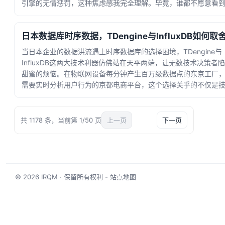
引擎的无情惩罚，这种焦虑感我完全理解。毕竟，谁都不愿意看
己精心搭建的网站帝国，因为内容重复问题而... · 时间：2026-05-21
19:52:28
日本数据库时序数据，TDengine与InfluxDB如何取
当日本企业的数据洪流遇上时序数据库的选择困境，TDengine与
InfluxDB这两大技术利器仿佛站在天平两端，让无数技术决策者
甜蜜的烦恼。在物联网设备每分钟产生百万级数据点的东京工厂
需要实时分析用户行为的京都电商平台，这个选择关乎的不仅是
指标，更是企业数据战略的命脉... · 时间：2026-05-19 00:28:3
共 1178 条，当前第 1/50 页
上一页
1/50
下一页
© 2026
IRQM
· 保留所有权利 -
站点地图