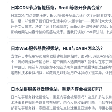
02 12:32:37
日本CDN节点智能压缩，Brotli等级开多高合适？
日本CDN节点智能压缩，Brotli等级开多高合适？这个问题看似技
性十足，却像极了我们日常生活中的"火候掌控"——煲汤时大火快
还是文火慢熬，决定了汤汁的醇厚度；而Brotli压缩等级的选择，
影响着网站内容传输的质感与效率。当我们谈论Brotli算法时，其
在探讨一个精妙... · 时间：2026-05-29 13:36:21
日本Web服务器做视频站，HLS与DASH怎么选？
当你在日本租用Web服务器搭建视频网站时，面对HLS和DASH这
个主流的流媒体传输协议，是否曾陷入选择困难？就像站在东京
十字路口，眼前车流如织却不知该选哪条路线才能最快到达目的
这两种技术看似相似，却藏着足以影响用户体验的关键差异。让
先认识HLS（HTTP Live ... · 时间：2026-05-25 15:03:52
日本站群服务器做镜像站，重复内容会被惩罚吗？
日本站群服务器做镜像站，重复内容会被惩罚吗？这是许多站长
术决策者在规划全球业务布局时，内心反复权衡的问题。当您在
部署站群服务器，意图通过镜像站点快速覆盖亚洲市场，却担心