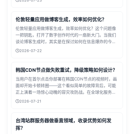
2026-07-23
康复的动作矫正，从体育训练的肌肉轨迹分析到元宇宙
虚拟形象的实时映射，每一帧画面都在诉说...
伦敦轻量应用做博客生成，效率如何优化？
伦敦轻量应用做博客生成，效率如何优化？这个问题像
一把钥匙，打开了数字创作时代的一扇新大门。当我们
谈论博客生成时，其实是在探讨如何在信息爆炸的今
天，用更聪明的方式表达自我、分享观点。伦敦作为全
2026-07-22
球科技与创意的交汇点，其轻量应用的发展正引领着一
场效率革命，而这场革命的核心，便是让内容创...
韩国CDN节点做失败重试，降级策略如何设计？
当用户在首尔点击你部署在韩国CDN节点的视频时，画
面却开始卡顿转圈——这个看似简单的故障背后，可能
正上演着一场惊心动魄的容灾攻防战。在全球化服务架
构中，单个CDN节点的异常就像多米诺骨牌的第一张，
2026-07-21
如何设计智能的重试与降级策略，直接决定了用户体验
的生死线。从技术视角看，失败重试绝非...
台湾站群服务器做垂直领域，收录优势如何发
挥？