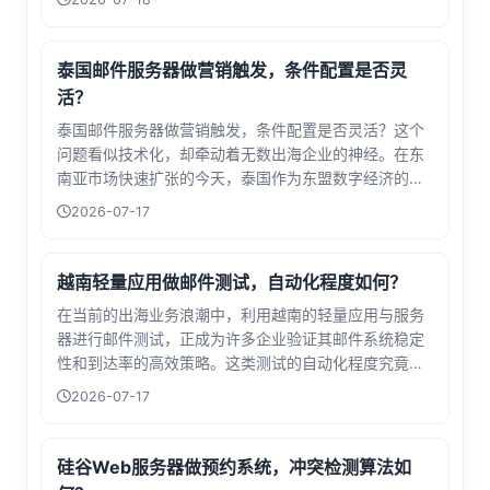
是在探讨一个全球化数字战略的支点——这座欧洲金融
中心的机房承载的不仅是数据，更是企业...
泰国邮件服务器做营销触发，条件配置是否灵
活？
泰国邮件服务器做营销触发，条件配置是否灵活？这个
问题看似技术化，却牵动着无数出海企业的神经。在东
南亚市场快速扩张的今天，泰国作为东盟数字经济的桥
头堡，其邮件营销环境正成为企业布局的关键一环。当
2026-07-17
我们谈论邮件服务器的条件配置灵活性时，实际上是在
探讨企业能否在异国他乡实现精准的客户触达...
越南轻量应用做邮件测试，自动化程度如何？
在当前的出海业务浪潮中，利用越南的轻量应用与服务
器进行邮件测试，正成为许多企业验证其邮件系统稳定
性和到达率的高效策略。这类测试的自动化程度究竟如
何呢？实际上，其自动化水平已经相当成熟。从邮件列
2026-07-17
表的自动导入、发送任务的定时执行，到关键指标的实
时追踪（如送达率、打开率与拦截情况），大部分核心
环节均可实现自动化处理。这不仅极大地解放了人力，
硅谷Web服务器做预约系统，冲突检测算法如
还确保了测试结果的准确与高效。