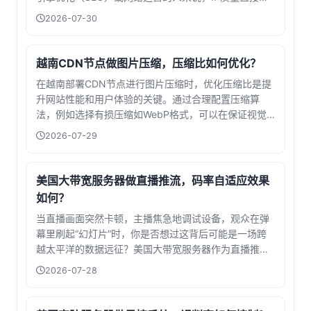
系到蜘蛛池的效果，甚至整个站群的健康度。想象一
2026-07-30
下，你精心搭建了一个蜘蛛池，希望通过模拟搜索引擎
蜘蛛的访问来提升网站收录，但如果使...
越南CDN节点做图片压缩，压缩比如何优化？
在越南部署CDN节点进行图片压缩时，优化压缩比是提
升网站性能和用户体验的关键。通过合理配置压缩算
法，例如选择有损压缩如WebP格式，可以在保证视觉
质量的同时显著减小文件体积。同时，结合智能自适应
2026-07-29
策略，根据用户设备和网络状况动态调整压缩级别，能
有效平衡画质与加载速度。利用越南服务器的地理优
势，可以加快本地用户的访问响应，再配合缓存策略和
美国大带宽服务器做直播推流，码率自适应效果
内容分发，进一步减少数据传输量。
如何？
当直播画面突然卡顿，主播焦急地调试设备，观众在弹
幕里刷起“幻灯片”时，你是否想过这背后可能是一场跨
越太平洋的数据远征？美国大带宽服务器作为直播推流
的载体，其码率自适应能力正成为行业关注的焦点。码
2026-07-28
率自适应技术就像一位智慧的交通指挥官。当网络拥堵
时，它会将1080p视频流自动降为72...