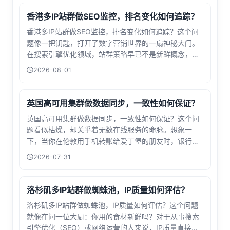
源限制让持久化设计充满挑战。想象一下，当...
香港多IP站群做SEO监控，排名变化如何追踪？
香港多IP站群做SEO监控，排名变化如何追踪？这个问
题像一把钥匙，打开了数字营销世界的一扇神秘大门。
在搜索引擎优化领域，站群策略早已不是新鲜概念，但
当它遇上香港这个国际化都市的特殊网络环境，就衍生
2026-08-01
出了独特的运营逻辑和监测需求。想象一下，你手中掌
握着数十个甚至上百个网站，它们分布在...
英国高可用集群做数据同步，一致性如何保证？
英国高可用集群做数据同步，一致性如何保证？这个问
题看似枯燥，却关乎着无数在线服务的命脉。想象一
下，当你在伦敦用手机转账给爱丁堡的朋友时，银行系
统如何在毫秒间确保两个数据中心的账本完全一致？这
2026-07-31
背后是一场精妙绝伦的数字协奏。在泰晤士河畔的某数
据中心里，三台服务器正通过光纤组成三角形拓...
洛杉矶多IP站群做蜘蛛池，IP质量如何评估？
洛杉矶多IP站群做蜘蛛池，IP质量如何评估？这个问题
就像在问一位大厨：你用的食材新鲜吗？对于从事搜索
引擎优化（SEO）或网络运营的人来说，IP质量直接关