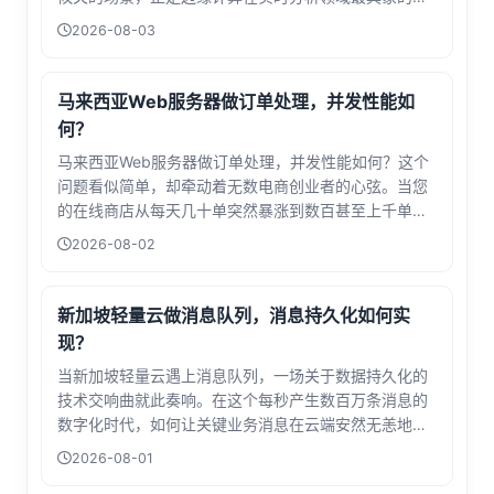
现——数据在病床旁的设备上即时处理，而非传送到千
2026-08-03
里之外的云服务器。美国作为边缘计算的先行者，其处
理延迟的控制能力已成为衡量技术成熟度的关...
马来西亚Web服务器做订单处理，并发性能如
何？
马来西亚Web服务器做订单处理，并发性能如何？这个
问题看似简单，却牵动着无数电商创业者的心弦。当您
的在线商店从每天几十单突然暴涨到数百甚至上千单
时，服务器能否承受住流量洪峰，直接决定了生意能否
2026-08-02
更上一层楼。要理解并发性能，我们不妨将服务器比作
一家餐厅的后厨。当顾客稀少时，厨师可以悠...
新加坡轻量云做消息队列，消息持久化如何实
现？
当新加坡轻量云遇上消息队列，一场关于数据持久化的
技术交响曲就此奏响。在这个每秒产生数百万条消息的
数字化时代，如何让关键业务消息在云端安然无恙地完
成传递使命，已成为每个技术团队必须面对的课题。消
2026-08-01
息队列的本质是数据的临时中转站，但轻量云环境的资