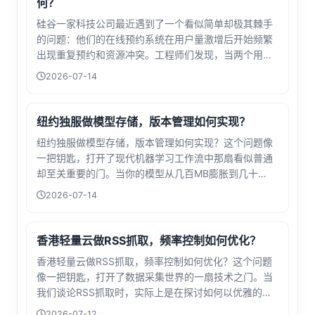
何？
硅谷一家科技公司最近遇到了一个看似简单却极其棘手
的问题：他们的在线预约系统在用户量激增后开始频繁
出现重复预约和资源冲突。工程师们发现，当两个用户
在同一毫秒点击确认按钮时，系统竟会同时为两个请求
2026-07-14
分配同一个时间段。这个看似微小的技术漏洞，背后隐
藏的是分布式系统领域最经典的难题——冲突...
纽约独服做模型存储，版本管理如何实现？
纽约独服做模型存储，版本管理如何实现？这个问题像
一把钥匙，打开了现代机器学习工作流中那扇看似普通
却至关重要的门。当你的模型从几百MB膨胀到几十
GB，当实验次数从个位数飙升到上千次，单纯的本地存
2026-07-14
储和手动命名早已无法应对这场数据海啸。在纽约这样
科技脉搏强劲的城市，独立服务器承载的不仅...
香港轻量云做RSS抓取，频率控制如何优化？
香港轻量云做RSS抓取，频率控制如何优化？这个问题
像一把钥匙，打开了数据采集世界的一扇技术之门。当
我们谈论RSS抓取时，实际上是在探讨如何以优雅的方
式与网络世界对话——既要不错过重要更新，又要避免
2026-07-12