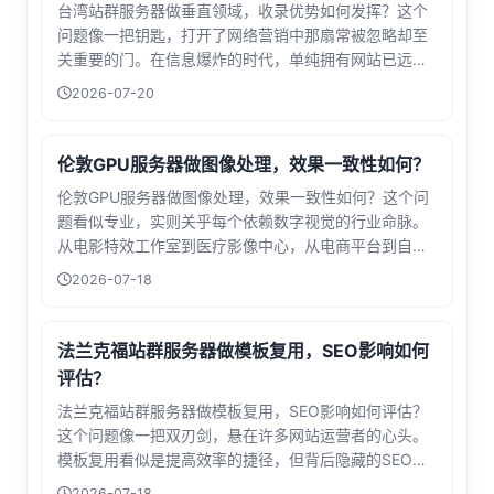
台湾站群服务器做垂直领域，收录优势如何发挥？这个
问题像一把钥匙，打开了网络营销中那扇常被忽略却至
关重要的门。在信息爆炸的时代，单纯拥有网站已远远
不够，如何让目标用户精准地找到你，才是决定成败的
2026-07-20
关键。垂直领域如同一片深耕的沃土，而台湾站群服务
器则是那把锋利的犁。从技术层面看，站群服...
伦敦GPU服务器做图像处理，效果一致性如何？
伦敦GPU服务器做图像处理，效果一致性如何？这个问
题看似专业，实则关乎每个依赖数字视觉的行业命脉。
从电影特效工作室到医疗影像中心，从电商平台到自动
驾驶研发团队，效果一致性决定了成果的可控性与商业
2026-07-18
价值。当我们把图像处理任务交给远在伦敦的GPU服务
器时，隔着重洋与光纤，输出的图像能否...
法兰克福站群服务器做模板复用，SEO影响如何
评估？
法兰克福站群服务器做模板复用，SEO影响如何评估？
这个问题像一把双刃剑，悬在许多网站运营者的心头。
模板复用看似是提高效率的捷径，但背后隐藏的SEO风
险却不容小觑。当我们谈论法兰克福服务器时，实际上
2026-07-18