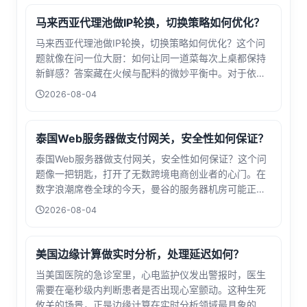
马来西亚代理池做IP轮换，切换策略如何优化？
马来西亚代理池做IP轮换，切换策略如何优化？这个问
题就像在问一位大厨：如何让同一道菜每次上桌都保持
新鲜感？答案藏在火候与配料的微妙平衡中。对于依赖
网络数据抓取、广告验证或社交管理的从业者而言，代
2026-08-04
理池的IP轮换不仅是技术操作，更是一场与封锁机制斗
智斗勇的舞蹈。想象你是一位市场调研员...
泰国Web服务器做支付网关，安全性如何保证？
泰国Web服务器做支付网关，安全性如何保证？这个问
题像一把钥匙，打开了无数跨境电商创业者的心门。在
数字浪潮席卷全球的今天，曼谷的服务器机房可能正处
理着巴黎顾客的信用卡交易，清迈的数据中心或许守护
2026-08-04
着纽约用户的账户余额。当支付网关与热带国家的服务
器产生交集，安全性的讨论就从技术层面升...
美国边缘计算做实时分析，处理延迟如何？
当美国医院的急诊室里，心电监护仪发出警报时，医生
需要在毫秒级内判断患者是否出现心室颤动。这种生死
攸关的场景，正是边缘计算在实时分析领域最具象的体