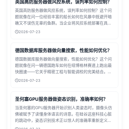
英国高防服务器做风控系统，误判率如何控制？
英国高防服务器做风控系统，误判率如何控制？这个问
题就像在问一位经验丰富的船长如何在风暴中既避开暗
礁又不误伤无辜的鱼群。当企业将风控系统部署在具备
强大DDoS防护能力的英国服务器上时，数据安全与用
2026-07-23
户体验的天平两端，正需要这样精密的平衡艺术。在数
字世界的金融交易、游戏对战或电商秒杀场...
德国数据库服务器做向量搜索，性能如何优化？
德国数据库服务器做向量搜索，性能如何优化？这个问
题就像在问一辆德国跑车如何在纽博格林赛道上跑出最
快圈速——它关乎精密工程与智能调校的完美结合。当
企业面对海量非结构化数据时，向量搜索技术正成为解
2026-07-23
锁语义理解的关键钥匙，而德国制造的服务器以其严谨
的工艺和稳定性，为这场数据竞赛提供了顶级...
圣何塞GPU服务器做姿态识别，准确率如何？
当圣何塞的GPU服务器开始识别人类姿态时，摄像头仿
佛被赋予了读懂身体语言的诗意。在硅谷这座科技心脏
的跳动中，姿态识别技术正以惊人的准确率重新定义人
机交互的边界——从安防监控中的异常行为预警到医疗