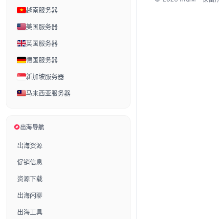
越南服务器
美国服务器
英国服务器
德国服务器
新加坡服务器
马来西亚服务器
出海导航
出海资源
促销信息
资源下载
出海闲聊
出海工具