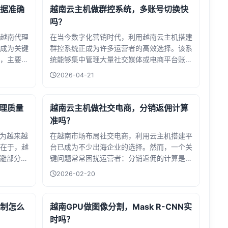
据准确
越南云主机做群控系统，多账号切换快
吗？
越南代理
在当今数字化营销时代，利用越南云主机搭建
成为关键
群控系统正成为许多运营者的高效选择。该系
，主要优
统能够集中管理大量社交媒体或电商平台账
而精准抓取
号，实现一键批量操作，显著提升工作效率。
2026-04-21
或市场舆
那么，多账号切换速度究竟如何呢？得益于越
关重要。
南服务器的优质网络带宽和低延迟特性，切换
当地网络
过程通常非常迅速，几乎可以做到无缝衔接。
代理质量
越南云主机做社交电商，分销返佣计算
及可能存
这不仅减少了等待时间，还降低了因操作延迟
准吗？
纯净且响应
导致的账号风险。无论是内容发布、数据采集
成为越来越
在越南市场布局社交电商，利用云主机搭建平
导致信息
还是多账号互动，越南云主机都能提供稳定流
在于，越
台已成为不少出海企业的选择。然而，一个关
畅的支持，助力企业轻松应对多任务处理需
规避部分地
键问题常常困扰运营者：分销返佣的计算是否
求。
业务拓
准确？这直接关系到佣金结算的公平性、代理
2026-02-20
是否稳定
的积极性以及平台的信任度。越南服务器在支
代理IP由
撑这类复杂计算时，其稳定性和数据处理能力
不易被目
至关重要。如果系统设计得当，配合可靠的越
制怎么
越南GPU做图像分割，Mask R-CNN实
抓取、广
南云服务，返佣机制可以做到精准透明；反
时吗？
最终效果
之，则可能因延迟或错误引发纠纷。因此，选