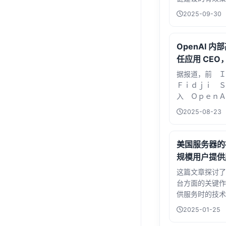
SEO中的重要
2025-09-30
质量内容、合作
增加外链数量。
的关键性，提供
OpenAI 内部
低质量链接的实
任应用 CEO，
是经验丰富的站
技术研究
据报道，前 
贵的见解和操作
Ｆｉｄｊｉ Ｓ
络环境中脱颖而
入 ＯｐｅｎＡ
管理公司约 
2025-08-23
ＯｐｅｎＡＩ 
转型。Ｓｉｍｏ
经验，曾参与 
美国服务器的
张...
规模用户提供
这篇文章探讨了
台方面的关键作
供服务时的技术
析了服务器架构
2025-01-25
优化等核心技术