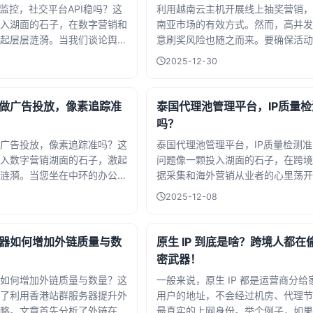
情监控，社交平台API稳吗？这
利用越南云主机开展线上抽奖营销，
高度依赖于服务商的资源纯净度与网
入湖面的石子，在数字营销和
南亚市场的有效方式。然而，高并发
力。
起层层涟漪。当我们谈论舆情
意刷奖风险也随之而来。要确保活动
在探讨如何捕捉互联网上稍纵
护服务器资源，一套严密的防刷机制
2025-12-30
那些在论坛、新闻评论区、社
要。核心策略在于多层布防。首先，
流动的公众情绪、品牌口碑和
越南服务器低延迟的优势，结合IP
湾地区因其特殊的网络环...
指纹和cookie来识别并限制单一用
做广告投放，像素追踪准
泰国代理池管理平台，IP质量
与。其次，强制绑定手机号或社交媒
吗？
行实名验证，能极大提高作弊成本。
广告投放，像素追踪准吗？这
泰国代理池管理平台，IP质量检测
入数字营销湖面的石子，激起
问题像一颗投入湖面的石子，在跨境
涟漪。当您坐在中环的办公室
据采集和海外营销从业者的心里荡开
时，或是深水埗的初创团队在
漪。当我们依赖这些隐匿在曼谷数据
2025-12-08
据时，是否也曾对着忽高忽低
IP地址开展业务时，谁能保证它们
入沉思？像素追踪技术本质是
标记的"问题学生"？在曼谷素坤逸
微型代码，它像忠诚的哨兵
字楼里，技术总监诺帕拉特每天要处理
器如何增加外链质量与数
原生 IP 到底是啥？跨境人都在
密武器！
如何增加外链质量与数量？这
一般来说，原生 IP 都是运营商分给
了利用香港站群服务器提升外
用户的地址，不会经过机房、代理节
略。文章首先分析了外链在
最真实的上网身份。举个例子，如果