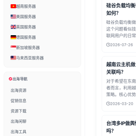
硅谷负载均衡
越南服务器
如何？
美国服务器
硅谷负载均衡做
英国服务器
这个问题看似技
联网用户的日常
德国服务器
着购物APP准
2026-07-26
新加坡服务器
要文件时，突然
后往往是一次不
马来西亚服务器
技巨头们通过负
越南云主机做
关联吗？
出海导航
对于希望在东南
者而言，利用越
出海资源
策略。核心优势
促销信息
止平台因检测到
2026-03-20
而保障矩阵安全
资源下载
境中运行每个账
本地用户行为，
出海闲聊
台湾多IP做舆
合运营TikTok
吗？
出海工具
务，既能提升内