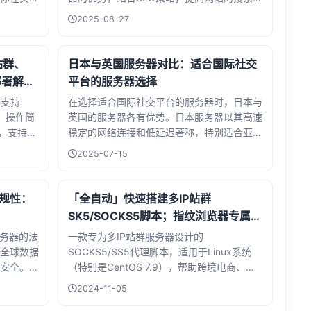
的那个
擎排名和用户访问量。通过关键词优化、内容
2025-08-27
质量提升、外链建设等手段，站群服务器能够
有效吸引目标用户，增加页面停留时间和互动
率。此外，文章还分享了实际操作中的技巧和
 站群、
日本与英国服务器对比：适合国际社交
注意事项，帮助读者更好地理解和应用这些策
部署解决
平台的服务器选择
略。无论是企业还是个人站长，都能从中获得
，支持
在选择适合国际社交平台的服务器时，日本与
实用的SEO优化建议，提升网站的用户参与度
署，操作简
英国的服务器各有优势。日本服务器以其高速
和转化率。
储，支持数
稳定的网络连接和低延迟著称，特别适合亚洲
置，支持
用户群体，能够提供流畅的社交体验。而英国
2025-07-15
，安全可
服务器则凭借其强大的数据中心基础设施和广
泛的国际带宽覆盖，成为欧洲及全球用户的首
选。本文详细对比了两国服务器在性能、成
合规性：
「全自动」快速搭建多IP站群
本、数据隐私法规等方面的差异，帮助企业和
SK5/SOCKS5脚本；指纹浏览器专属纯
开发者根据目标用户群体和业务需求做出明智
净IP搭建
服务器的法
一款专为多IP站群服务器设计的
选择。无论你是初创公司还是大型社交平台，
全球数据
SOCKS5/SS5代理脚本，适用于Linux系统
这篇文章都将为你提供有价值的参考，助你找
安全。文
（特别是CentOS 7.9），帮助跨境电商、海
到最适合的服务器解决方案。
的优势，
外抖音（TikTok）运营、空投任务和社交平
2024-11-05
运作机制及
台矩阵管理的用户轻松搭建高效的多IP环境。