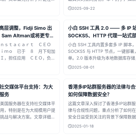
性，随后详细介绍了如何通过高
某个小区拉了家庭宽带，ISP 给你
2025-09-22
伙伴关系以及社交媒体推广来
IP，就是标准的美国原生 IP。
同时，文章还强调了外链质量
了如何筛选高权重网站、避免
高层调整，Fidji Simo 出
小白 SSH 工具 2.0 —— 多 IP
用建议。无论你是SEO新手还
Sam Altman或将更专注
SOCKS5、HTTP 代理一站式
长，这篇文章都能为你提供宝
方案
Ｉｎｓｔａｃａｒｔ ＣＥＯ
小白 SSH 工具内置多套多 IP 脚本
指南，帮助你在竞争激烈的网
ｉｍｏ 已于 ８ 月下旬加
SOCKS5 与 HTTP 节点，一键部
出。
Ｉ，担任应用 ＣＥＯ，负责
单。2.0 版本升级为本地数据库存
３，０００ 名员工，并推动
据导入导出、SSH 隧道与 FTP 设
2025-08-01
向更成熟、可盈利的科技企业
Windows 和 Mac，永久免费使用
 具备丰富的管理和广告行业
靠。
Ｆａｃｅｂｏｏｋ 快速扩
社交媒体平台支持：为大
香港多IP站群服务器的法律与
服务
如何保障数据安全？
美国服务器在支持社交媒体平
这篇文章深入探讨了香港多IP站群
用，特别是在为大规模用户提
律与合规性问题，重点分析了如何在
挑战与解决方案。文章详细分
安全日益受到关注的背景下保障数据
、负载均衡、数据存储和网络
章首先介绍了香港作为数据中心枢纽
2025-01-18
，如何确保平台在高并发情况
随后详细解析了多IP站群服务器的