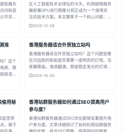
是拓展东
在人工智能技术全球化的今天，利用越南服务
络管理能
对技术方案并优化计算逻辑，是确保社交电商
访问和恶
器部署GPU进行图像分割正成为一个值得关
顺畅运行、赢得用户信赖的核心一环。
公平并保
注的技术方案。本文聚焦于一个核心问题：在
至关重
该环境下运行先进的Mask R-CNN模型，能
2025-12-28
可以利用
否实现实时性能？Mask R-CNN以其精准的
地址、设备
像素级目标识别与分割能力而闻名，但其计算
户重复参
复杂度也相对较高。实时性通常要求处理每帧
检测准
香港服务器适合外贸独立站吗
体账号进
图像的速度达到每秒数十帧，这对硬件算力和
香港服务器适合外贸独立站吗？这个问题就像
软件优化提出了严峻挑战。
在问远航的帆船是否需要一座明亮的灯塔。当
准吗？这个
夜幕降临，海浪翻涌，那座稳定发光的灯塔不
电商、数
仅能指引方向，更是商船与岸上世界相连的生
层层涟
2025-10-20
命线。对于征战全球市场的外贸商家而言，选
中心里的
择服务器就如同选择这座灯塔——它必须足够
不是早已被
明亮、足够稳固，且永远面向五湖四海。让
路的某栋写
我...
超...
偷偷用秘
香港站群服务器如何通过SEO提高用户
参与度？
家庭宽带
香港站群服务器通过SEO优化能够显著提升用
点，属于
户参与度。文章详细探讨了如何利用站群服务
你在美国
器的优势，结合SEO策略，提高网站的搜索引