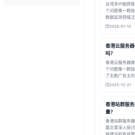
台湾多IP做舆
稳定性。
个问题像一颗投
数据监测领域泛
监控时，其实是
2026-01-10
即逝的声浪——
交媒体时间轴上
政治风向。而台
香港云服务器
吗？
香港云服务器做
个问题像一颗投
了无数广告主的
里调试跨境广告
2025-12-21
凌晨检查转化数
的追踪准确率陷
段藏在网页里的
香港站群服务
记...
量？
香港站群服务器
篇文章深入探讨
链建设的有效策