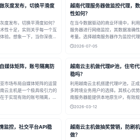
做灰度发布，切换平滑度
越南代理服务器做监控代理，数
性如何？
灰度发布，切换平滑度如何？
在当今数据驱动的商业环境中，利用
术性十足，实则关乎每一个互
服务器进行网络监控，其数据准确性
体验。想象一下，当你深夜刷
考量。选择越南服务器作为监控代理
备下单，或是赶在截止前提交重
势在于能获取本地化的IP地址，从
2026-07-05
页面卡顿、功能异常——这背
越南地区的网络内容、广告投放效果
够平滑的灰度发布。而硅谷科
情，这对于瞄准东南亚市场的企业至
载均衡技术，正试图让这种...
然而，数据准确性并非绝对，它受到
自媒体矩阵，账号隔离防
越南云主机做代理IP池，住宅
基础设施稳定性、代理服务商质量以
稳吗？
在的IP封锁等因素影响。若代理IP
亚市场布局自媒体矩阵的运营
利用越南云主机搭建代理IP池，正
迅速，数据可信度就高；反之则可能
南云主机是一个极具吸引力的
多跨境业务用户的选择。其核心优势
失真。
在于实现有效的账号隔离，防
南服务器能提供本地原生IP，有效
IP或设备关联而封禁账号，从
区的访问限制，尤其适合东南亚市场
2026-03-12
。通过在独立的越南服务器环
展。那么，这类代理的住宅代理质量
号，可以模拟出真实、分散的
呢？答案是肯定的。优质的越南住宅
极大降低关联风险。这尤其适
本地真实家庭网络分配，隐匿性高，
情监控，社交平台API稳
越南云主机做抽奖营销，防刷机
、Facebook等平台的多账号业
标网站识别和封禁，从而保证了数据
做？
容触达效率，又能确保运营的
告验证等任务的稳定运行。当然，其