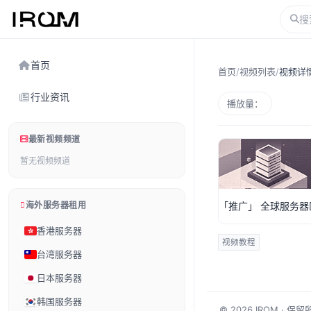
首页
首页
/
视频列表
/
视频详
行业资讯
播放量：
最新视频频道
暂无视频频道
海外服务器租用
「推广」 全球服务器
香港服务器
视频教程
台湾服务器
日本服务器
韩国服务器
© 2026
IRQM
· 保留